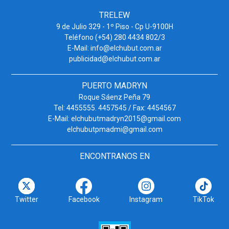
TRELEW
9 de Julio 329 - 1º Piso - Cp U-9100H
Teléfono (+54) 280 4434 802/3
E-Mail: info@elchubut.com.ar
publicidad@elchubut.com.ar
PUERTO MADRYN
Roque Sáenz Peña 79
Tel: 4455555. 4457545 / Fax: 4454567
E-Mail: elchubutmadryn2015@gmail.com
elchubutpmadmi@gmail.com
ENCONTRANOS EN
Twitter
Facebook
Instagram
TikTok