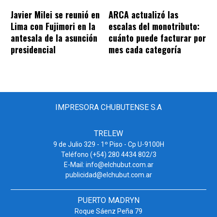
Javier Milei se reunió en
ARCA actualizó las
Lima con Fujimori en la
escalas del monotributo:
antesala de la asunción
cuánto puede facturar por
presidencial
mes cada categoría
IMPRESORA CHUBUTENSE S.A
TRELEW
9 de Julio 329 - 1º Piso - Cp U-9100H
Teléfono (+54) 280 4434 802/3
E-Mail: info@elchubut.com.ar
publicidad@elchubut.com.ar
PUERTO MADRYN
Roque Sáenz Peña 79