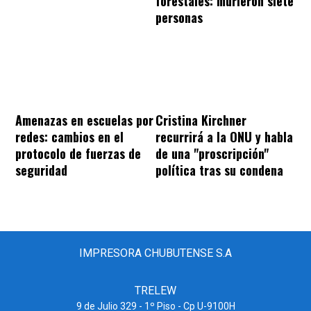
forestales: murieron siete
personas
Amenazas en escuelas por
Cristina Kirchner
redes: cambios en el
recurrirá a la ONU y habla
protocolo de fuerzas de
de una "proscripción"
seguridad
política tras su condena
IMPRESORA CHUBUTENSE S.A
TRELEW
9 de Julio 329 - 1º Piso - Cp U-9100H