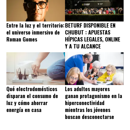
Entre la luz y el territorio:
BETURF DISPONIBLE EN
el universo inmersivo de
CHUBUT : APUESTAS
Roman Gomes
HÍPICAS LEGALES, ONLINE
Y A TU ALCANCE
Qué electrodomésticos
Los adultos mayores
disparan el consumo de
ganan protagonismo en la
luz y cómo ahorrar
hiperconectividad
energía en casa
mientras los jóvenes
buscan desconectarse