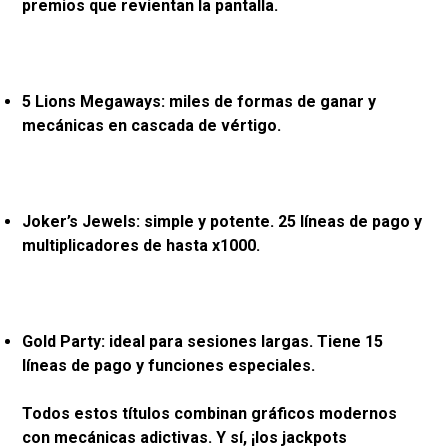
premios que revientan la pantalla.
5 Lions Megaways: miles de formas de ganar y
mecánicas en cascada de vértigo.
Joker’s Jewels: simple y potente. 25 líneas de pago y
multiplicadores de hasta x1000.
Gold Party: ideal para sesiones largas. Tiene 15
líneas de pago y funciones especiales.
Todos estos títulos combinan gráficos modernos
con mecánicas adictivas. Y sí, ¡los jackpots