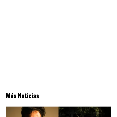
Más Noticias