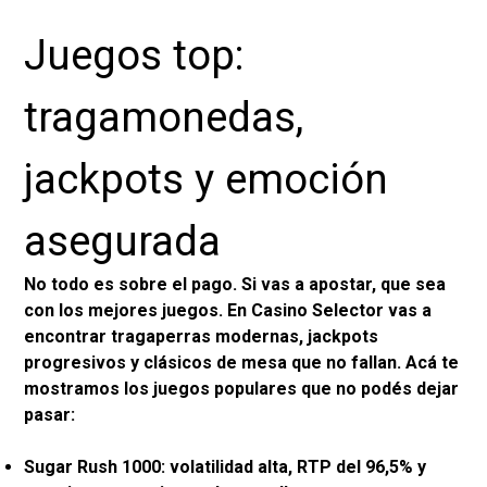
Juegos top:
tragamonedas,
jackpots y emoción
asegurada
No todo es sobre el pago. Si vas a apostar, que sea
con los mejores juegos. En Casino Selector vas a
encontrar tragaperras modernas, jackpots
progresivos y clásicos de mesa que no fallan. Acá te
mostramos los juegos populares que no podés dejar
pasar:
Sugar Rush 1000: volatilidad alta, RTP del 96,5% y