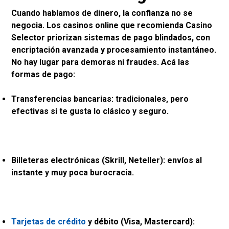
Cuando hablamos de dinero, la confianza no se
negocia. Los casinos online que recomienda Casino
Selector priorizan sistemas de pago blindados, con
encriptación avanzada y procesamiento instantáneo.
No hay lugar para demoras ni fraudes. Acá las
formas de pago:
Transferencias bancarias: tradicionales, pero
efectivas si te gusta lo clásico y seguro.
Billeteras electrónicas (Skrill, Neteller): envíos al
instante y muy poca burocracia.
Tarjetas de crédito
y débito (Visa, Mastercard):