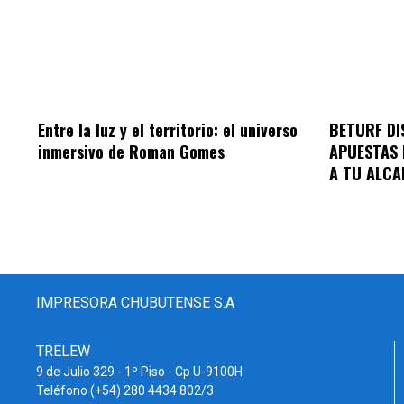
Entre la luz y el territorio: el universo
BETURF DI
inmersivo de Roman Gomes
APUESTAS 
A TU ALCA
IMPRESORA CHUBUTENSE S.A
TRELEW
9 de Julio 329 - 1º Piso - Cp U-9100H
Teléfono (+54) 280 4434 802/3