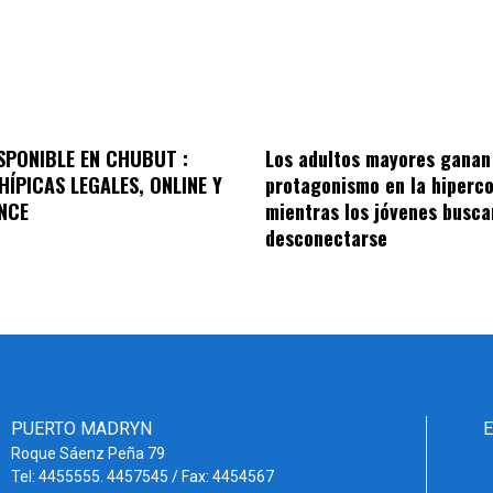
SPONIBLE EN CHUBUT :
Los adultos mayores ganan
HÍPICAS LEGALES, ONLINE Y
protagonismo en la hiperc
NCE
mientras los jóvenes busca
desconectarse
PUERTO MADRYN
Roque Sáenz Peña 79
Tel: 4455555. 4457545 / Fax: 4454567