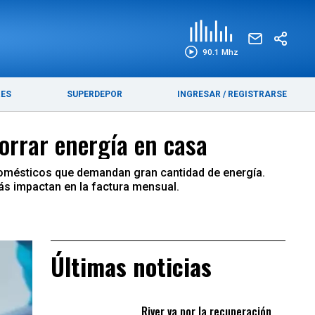
EDICIÓN IMPRESA
FUNEBRES
90.1 Mhz
RES
SUPERDEPOR
INGRESAR
/
REGISTRARSE
orrar energía en casa
odomésticos que demandan gran cantidad de energía.
más impactan en la factura mensual.
Últimas noticias
River va por la recuperación