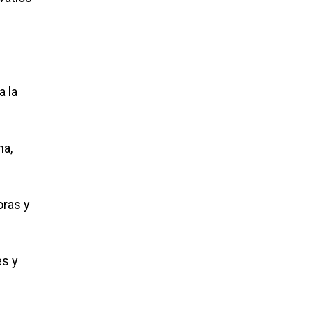
a la
na,
oras y
es y