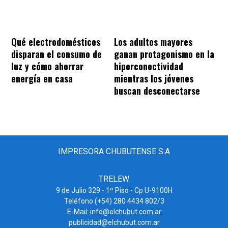
Qué electrodomésticos
Los adultos mayores
disparan el consumo de
ganan protagonismo en la
luz y cómo ahorrar
hiperconectividad
energía en casa
mientras los jóvenes
buscan desconectarse
IMPRESORA CHUBUTENSE S.A
TRELEW
9 de Julio 329 - 1º Piso - Cp U-9100H
Teléfono (+54) 280 4434 802/3
E-Mail: info@elchubut.com.ar
publicidad@elchubut.com.ar