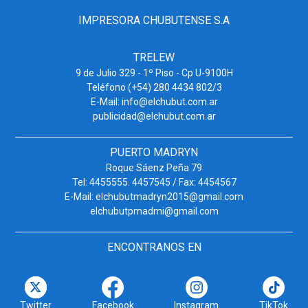
IMPRESORA CHUBUTENSE S.A
TRELEW
9 de Julio 329 - 1º Piso - Cp U-9100H
Teléfono (+54) 280 4434 802/3
E-Mail: info@elchubut.com.ar
publicidad@elchubut.com.ar
PUERTO MADRYN
Roque Sáenz Peña 79
Tel: 4455555. 4457545 / Fax: 4454567
E-Mail: elchubutmadryn2015@gmail.com
elchubutpmadmi@gmail.com
ENCONTRANOS EN
Twitter
Facebook
Instagram
TikTok