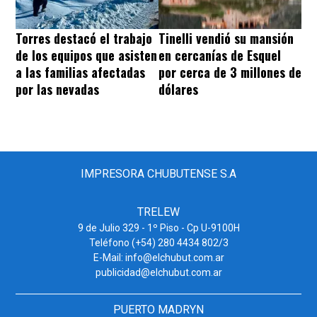
Torres destacó el trabajo
Tinelli vendió su mansión
de los equipos que asisten
en cercanías de Esquel
a las familias afectadas
por cerca de 3 millones de
por las nevadas
dólares
IMPRESORA CHUBUTENSE S.A
TRELEW
9 de Julio 329 - 1º Piso - Cp U-9100H
Teléfono (+54) 280 4434 802/3
E-Mail: info@elchubut.com.ar
publicidad@elchubut.com.ar
PUERTO MADRYN