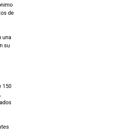
nónimo
tos de
n una
en su
e 150
,
rados
ntes