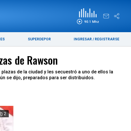
EDICIÓN IMPRESA
FUNEBRES
90.1 Mhz
RES
SUPERDEPOR
INGRESAR
/
REGISTRARSE
azas de Rawson
plazas de la ciudad y les secuestró a uno de ellos la
n se dijo, preparados para ser distribuidos.
2