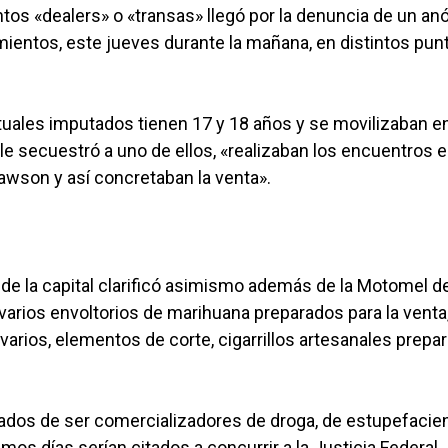
ntos «dealers» o «transas» llegó por la denuncia de un a
imientos, este jueves durante la mañana, en distintos pun
ntuales imputados tienen 17 y 18 años y se movilizaban e
le secuestró a uno de ellos, «realizaban los encuentros 
awson y así concretaban la venta».
 de la capital clarificó asimismo además de la Motomel d
varios envoltorios de marihuana preparados para la venta
 varios, elementos de corte, cigarrillos artesanales prepa
dos de ser comercializadores de droga, de estupefacie
os días serían citados a concurrir a la Justicia Federal