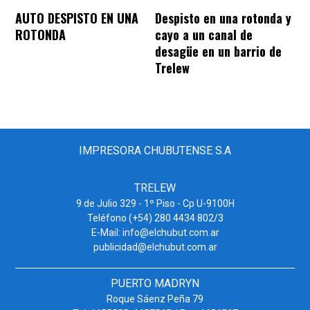
AUTO DESPISTO EN UNA
Despisto en una rotonda y
ROTONDA
cayo a un canal de
desagüe en un barrio de
Trelew
IMPRESORA CHUBUTENSE S.A
TRELEW
9 de Julio 329 - 1º Piso - Cp U-9100H
Teléfono (+54) 280 4434 802/3
E-Mail: info@elchubut.com.ar
publicidad@elchubut.com.ar
PUERTO MADRYN
Roque Sáenz Peña 79