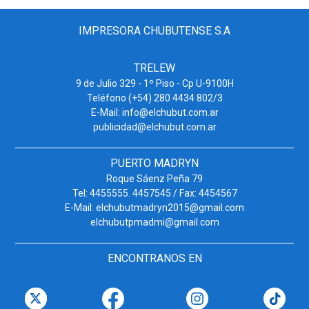
IMPRESORA CHUBUTENSE S.A
TRELEW
9 de Julio 329 - 1º Piso - Cp U-9100H
Teléfono (+54) 280 4434 802/3
E-Mail: info@elchubut.com.ar
publicidad@elchubut.com.ar
PUERTO MADRYN
Roque Sáenz Peña 79
Tel: 4455555. 4457545 / Fax: 4454567
E-Mail: elchubutmadryn2015@gmail.com
elchubutpmadmi@gmail.com
ENCONTRANOS EN