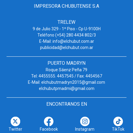
IMPRESORA CHUBUTENSE S.A
TRELEW
9 de Julio 329 - 1º Piso - Cp U-9100H
Teléfono (+54) 280 4434 802/3
E-Mail: info@elchubut.com.ar
publicidad@elchubut.com.ar
PUERTO MADRYN
Roque Sáenz Peña 79
Tel: 4455555. 4457545 / Fax: 4454567
E-Mail: elchubutmadryn2015@gmail.com
elchubutpmadmi@gmail.com
ENCONTRANOS EN
Twitter
Facebook
Instagram
TikTok