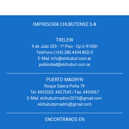
IMPRESORA CHUBUTENSE S.A
TRELEW
9 de Julio 329 - 1º Piso - Cp U-9100H
Teléfono (+54) 280 4434 802/3
E-Mail: info@elchubut.com.ar
publicidad@elchubut.com.ar
PUERTO MADRYN
Roque Sáenz Peña 79
Tel: 4455555. 4457545 / Fax: 4454567
E-Mail: elchubutmadryn2015@gmail.com
elchubutpmadmi@gmail.com
ENCONTRANOS EN