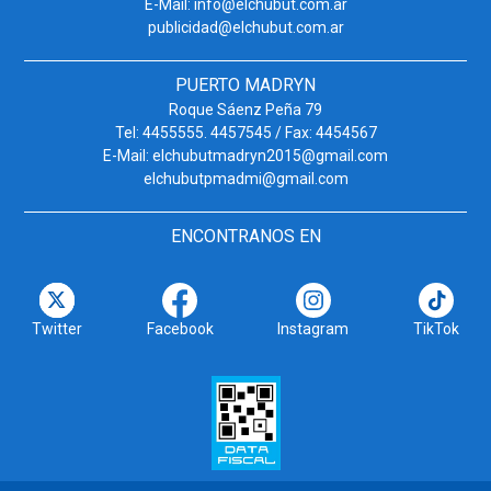
E-Mail: info@elchubut.com.ar
publicidad@elchubut.com.ar
PUERTO MADRYN
Roque Sáenz Peña 79
Tel: 4455555. 4457545 / Fax: 4454567
E-Mail: elchubutmadryn2015@gmail.com
elchubutpmadmi@gmail.com
ENCONTRANOS EN
Twitter
Facebook
Instagram
TikTok