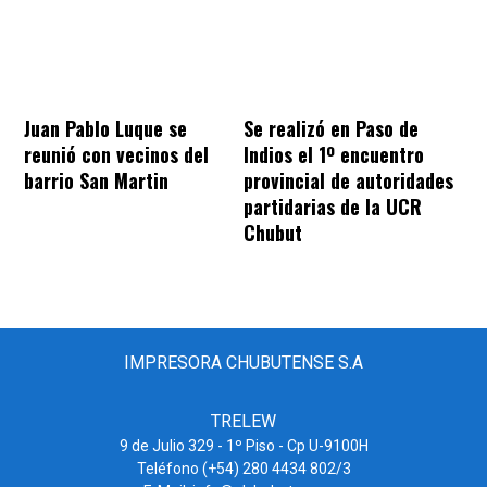
Juan Pablo Luque se
Se realizó en Paso de
reunió con vecinos del
Indios el 1º encuentro
barrio San Martin
provincial de autoridades
partidarias de la UCR
Chubut
IMPRESORA CHUBUTENSE S.A
TRELEW
9 de Julio 329 - 1º Piso - Cp U-9100H
Teléfono (+54) 280 4434 802/3