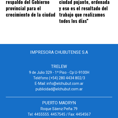
respaldo del Gobierno
ciudad pujante, ordenada
provincial para el
y eso es el resultado del
crecimiento de la ciudad
trabajo que realizamos
todos los días”
IMPRESORA CHUBUTENSE S.A
TRELEW
9 de Julio 329 - 1º Piso - Cp U-9100H
Teléfono (+54) 280 4434 802/3
E-Mail: info@elchubut.com.ar
publicidad@elchubut.com.ar
PUERTO MADRYN
Roque Sáenz Peña 79
Tel: 4455555. 4457545 / Fax: 4454567