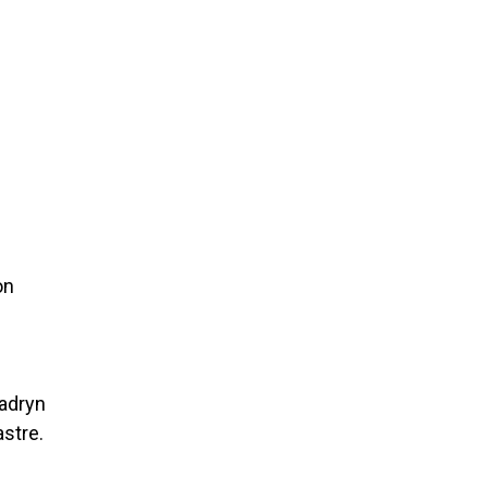
on
Madryn
stre.