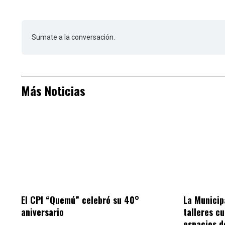
Sumate a la conversación.
Más Noticias
El CPI “Quemú” celebró su 40°
La Municip
aniversario
talleres cu
espacios d