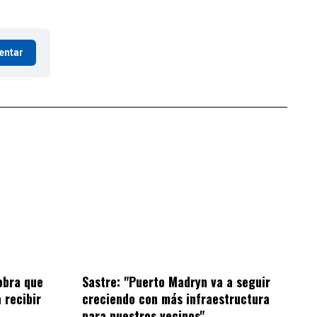
entar
obra que
Sastre: "Puerto Madryn va a seguir
 recibir
creciendo con más infraestructura
para nuestros vecinos"