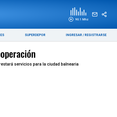
EDICIÓN IMPRESA
FUNEBRES
90.1 Mhz
RES
SUPERDEPOR
INGRESAR
/
REGISTRARSE
ooperación
restará servicios para la ciudad balnearia