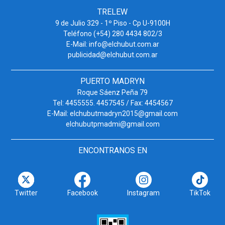
TRELEW
9 de Julio 329 - 1º Piso - Cp U-9100H
Teléfono (+54) 280 4434 802/3
E-Mail: info@elchubut.com.ar
publicidad@elchubut.com.ar
PUERTO MADRYN
Roque Sáenz Peña 79
Tel: 4455555. 4457545 / Fax: 4454567
E-Mail: elchubutmadryn2015@gmail.com
elchubutpmadmi@gmail.com
ENCONTRANOS EN
Twitter
Facebook
Instagram
TikTok