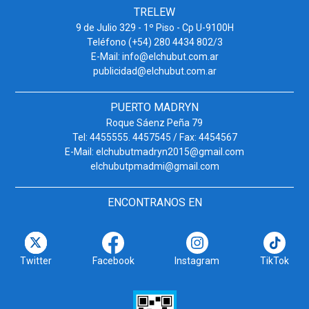
TRELEW
9 de Julio 329 - 1º Piso - Cp U-9100H
Teléfono (+54) 280 4434 802/3
E-Mail: info@elchubut.com.ar
publicidad@elchubut.com.ar
PUERTO MADRYN
Roque Sáenz Peña 79
Tel: 4455555. 4457545 / Fax: 4454567
E-Mail: elchubutmadryn2015@gmail.com
elchubutpmadmi@gmail.com
ENCONTRANOS EN
Twitter
Facebook
Instagram
TikTok