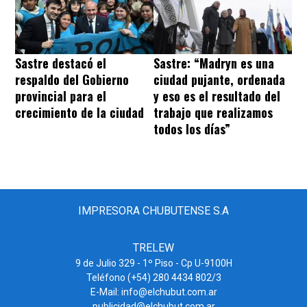
Sastre destacó el
Sastre: “Madryn es una
respaldo del Gobierno
ciudad pujante, ordenada
provincial para el
y eso es el resultado del
crecimiento de la ciudad
trabajo que realizamos
todos los días”
IMPRESORA CHUBUTENSE S.A
TRELEW
9 de Julio 329 - 1º Piso - Cp U-9100H
Teléfono (+54) 280 4434 802/3
E-Mail: info@elchubut.com.ar
publicidad@elchubut.com.ar