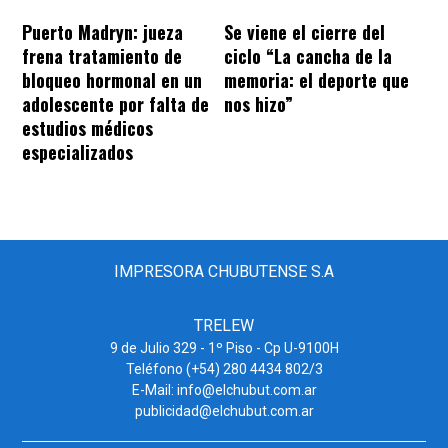
Puerto Madryn: jueza
Se viene el cierre del
frena tratamiento de
ciclo “La cancha de la
bloqueo hormonal en un
memoria: el deporte que
adolescente por falta de
nos hizo”
estudios médicos
especializados
IMPRESORA CHUBUTENSE S.A
TRELEW
9 de Julio 329 - 1º Piso - Cp U-9100H
Teléfono (+54) 280 4434 802/3
E-Mail: info@elchubut.com.ar
publicidad@elchubut.com.ar