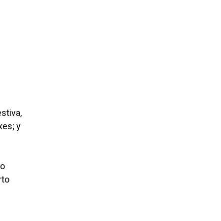
stiva,
xes; y
so
rto