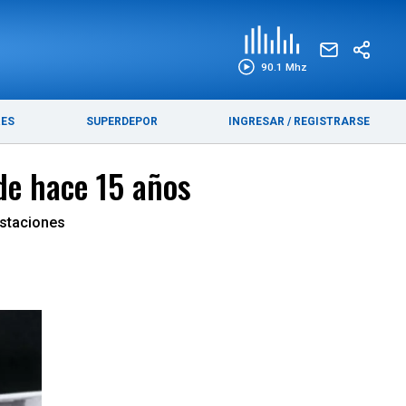
EDICIÓN IMPRESA
FUNEBRES
90.1 Mhz
RES
SUPERDEPOR
INGRESAR
/
REGISTRARSE
de hace 15 años
restaciones