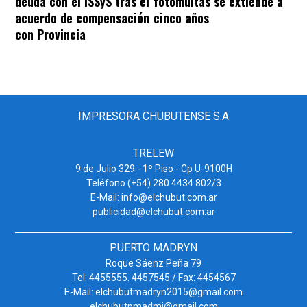
deuda con el ISSyS tras el
fotomultas se extiende a
acuerdo de compensación
cinco años
con Provincia
IMPRESORA CHUBUTENSE S.A
TRELEW
9 de Julio 329 - 1º Piso - Cp U-9100H
Teléfono (+54) 280 4434 802/3
E-Mail: info@elchubut.com.ar
publicidad@elchubut.com.ar
PUERTO MADRYN
Roque Sáenz Peña 79
Tel: 4455555. 4457545 / Fax: 4454567
E-Mail: elchubutmadryn2015@gmail.com
elchubutpmadmi@gmail.com