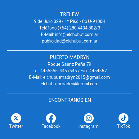
TRELEW
9 de Julio 329 - 1º Piso - Cp U-9100H
Teléfono (+54) 280 4434 802/3
E-Mail: info@elchubut.com.ar
publicidad@elchubut.com.ar
PUERTO MADRYN
Roque Sáenz Peña 79
Tel: 4455555. 4457545 / Fax: 4454567
E-Mail: elchubutmadryn2015@gmail.com
elchubutpmadmi@gmail.com
ENCONTRANOS EN
Twitter
Facebook
Instagram
TikTok