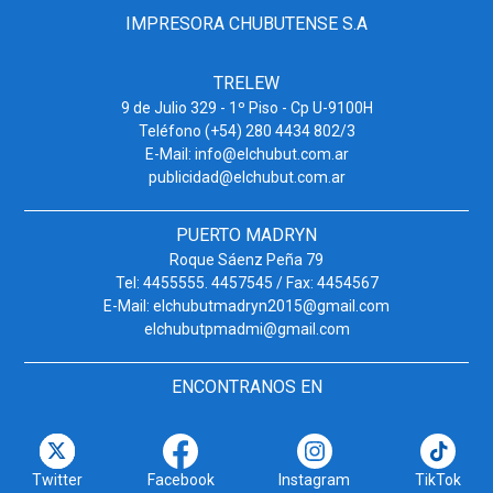
IMPRESORA CHUBUTENSE S.A
TRELEW
9 de Julio 329 - 1º Piso - Cp U-9100H
Teléfono (+54) 280 4434 802/3
E-Mail: info@elchubut.com.ar
publicidad@elchubut.com.ar
PUERTO MADRYN
Roque Sáenz Peña 79
Tel: 4455555. 4457545 / Fax: 4454567
E-Mail: elchubutmadryn2015@gmail.com
elchubutpmadmi@gmail.com
ENCONTRANOS EN
Twitter
Facebook
Instagram
TikTok