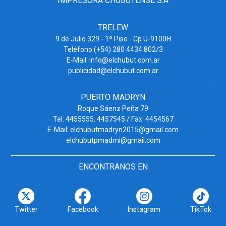
IMPRESORA CHUBUTENSE S.A
TRELEW
9 de Julio 329 - 1º Piso - Cp U-9100H
Teléfono (+54) 280 4434 802/3
E-Mail: info@elchubut.com.ar
publicidad@elchubut.com.ar
PUERTO MADRYN
Roque Sáenz Peña 79
Tel: 4455555. 4457545 / Fax: 4454567
E-Mail: elchubutmadryn2015@gmail.com
elchubutpmadmi@gmail.com
ENCONTRANOS EN
Twitter
Facebook
Instagram
TikTok