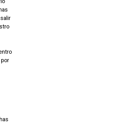
io
inas
salir
stro
entro
 por
chas