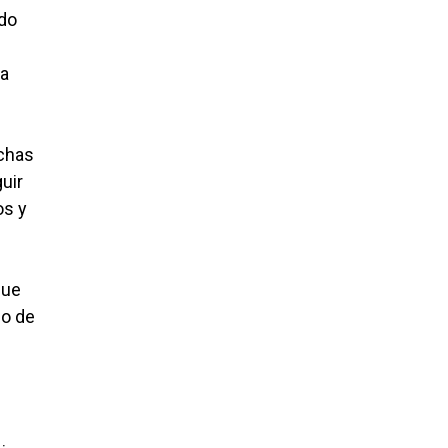
ado
ta
uchas
uir
os y
que
no de