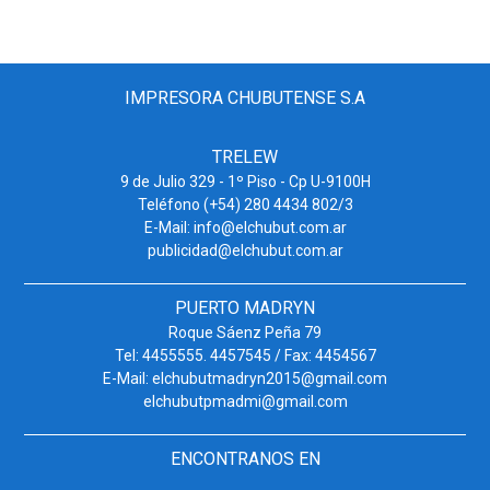
IMPRESORA CHUBUTENSE S.A
TRELEW
9 de Julio 329 - 1º Piso - Cp U-9100H
Teléfono (+54) 280 4434 802/3
E-Mail: info@elchubut.com.ar
publicidad@elchubut.com.ar
PUERTO MADRYN
Roque Sáenz Peña 79
Tel: 4455555. 4457545 / Fax: 4454567
E-Mail: elchubutmadryn2015@gmail.com
elchubutpmadmi@gmail.com
ENCONTRANOS EN