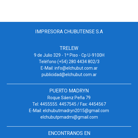
IMPRESORA CHUBUTENSE S.A
TRELEW
9 de Julio 329 - 1º Piso - Cp U-9100H
Teléfono (+54) 280 4434 802/3
E-Mail: info@elchubut.com.ar
publicidad@elchubut.com.ar
PUERTO MADRYN
Roque Sáenz Peña 79
Tel: 4455555. 4457545 / Fax: 4454567
E-Mail: elchubutmadryn2015@gmail.com
elchubutpmadmi@gmail.com
ENCONTRANOS EN