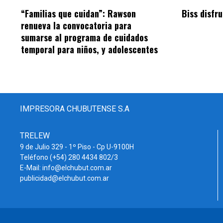
“Familias que cuidan”: Rawson
Biss disfru
renueva la convocatoria para
sumarse al programa de cuidados
temporal para niños, y adolescentes
IMPRESORA CHUBUTENSE S.A
TRELEW
9 de Julio 329 - 1º Piso - Cp U-9100H
Teléfono (+54) 280 4434 802/3
E-Mail: info@elchubut.com.ar
publicidad@elchubut.com.ar