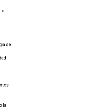
to.
gia se
dad
entos
o la