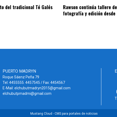
to del tradicional Té Galés
Rawson continúa tallere de
fotografía y edición desde 
PUERTO MADRYN
Roque Sáenz Peña 79
Tel: 4455555. 4457545 / Fax: 4454567
E-Mail: elchubutmadryn2015@gmail.com
elchubutpmadmi@gmail.com
T
Mustang Cloud - CMS para portales de noticias