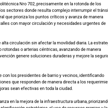
Politécnica Nro 702, precisamente en la rotonda de los
 los sectores donde resulta complejo interrumpir el tránsi
al que prioriza los puntos críticos y avanza de manera
o calles con mayor circulación y necesidades urgentes de
alta circulación sin afectar la movilidad diaria. La estrate
o rotondas o arterias céntricas, avanzando de manera
ervención genere soluciones duraderas y mejore la seguri
 con los presidentes de barrio y vecinos, identificando
ciones que responden de manera directa a los requerimi
oras sean efectivas en toda la ciudad.
nza en la mejora de la infraestructura urbana, priorizand
a planificación estratégica, el uso de recursos propios y la