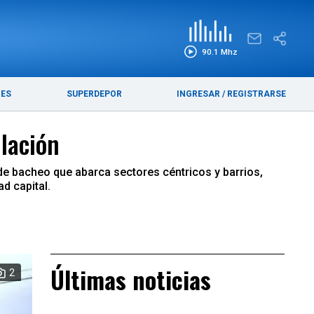
EDICIÓN IMPRESA
FUNEBRES
90.1 Mhz
RES
SUPERDEPOR
INGRESAR
/
REGISTRARSE
ulación
 de bacheo que abarca sectores céntricos y barrios,
ad capital.
Últimas noticias
2