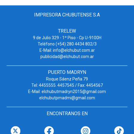
IMPRESORA CHUBUTENSE S.A
TRELEW
9 de Julio 329 - 1º Piso - Cp U-9100H
Teléfono (+54) 280 4434 802/3
E-Mail: info@elchubut.com.ar
publicidad@elchubut.com.ar
PUERTO MADRYN
Roque Sáenz Peña 79
Tel: 4455555. 4457545 / Fax: 4454567
E-Mail: elchubutmadryn2015@gmail.com
elchubutpmadmi@gmail.com
ENCONTRANOS EN