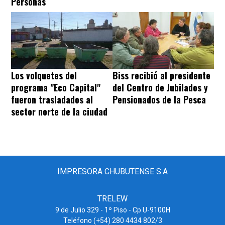
Personas
Los volquetes del
Biss recibió al presidente
programa "Eco Capital"
del Centro de Jubilados y
fueron trasladados al
Pensionados de la Pesca
sector norte de la ciudad
IMPRESORA CHUBUTENSE S.A
TRELEW
9 de Julio 329 - 1º Piso - Cp U-9100H
Teléfono (+54) 280 4434 802/3