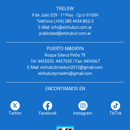
TRELEW
9 de Julio 329 - 1º Piso - Cp U-9100H
Teléfono (+54) 280 4434 802/3
E-Mail: info@elchubut.com.ar
publicidad@elchubut.com.ar
PUERTO MADRYN
Roque Sáenz Peña 79
Tel: 4455555. 4457545 / Fax: 4454567
E-Mail: elchubutmadryn2015@gmail.com
elchubutpmadmi@gmail.com
ENCONTRANOS EN
Twitter
Facebook
Instagram
TikTok