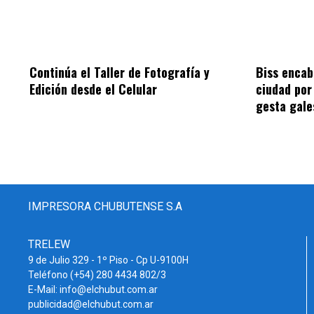
Continúa el Taller de Fotografía y
Biss encab
Edición desde el Celular
ciudad por 
gesta gale
IMPRESORA CHUBUTENSE S.A
TRELEW
9 de Julio 329 - 1º Piso - Cp U-9100H
Teléfono (+54) 280 4434 802/3
E-Mail: info@elchubut.com.ar
publicidad@elchubut.com.ar