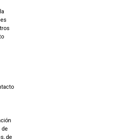
la
nes
tros
to
ntacto
ación
l de
s, de