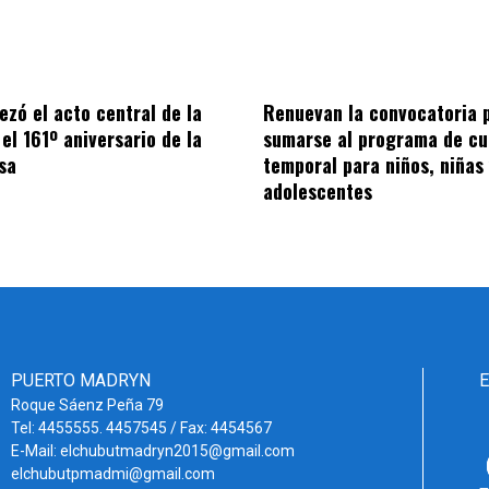
ezó el acto central de la
Renuevan la convocatoria 
el 161º aniversario de la
sumarse al programa de cu
sa
temporal para niños, niñas
adolescentes
PUERTO MADRYN
Roque Sáenz Peña 79
Tel: 4455555. 4457545 / Fax: 4454567
E-Mail: elchubutmadryn2015@gmail.com
elchubutpmadmi@gmail.com