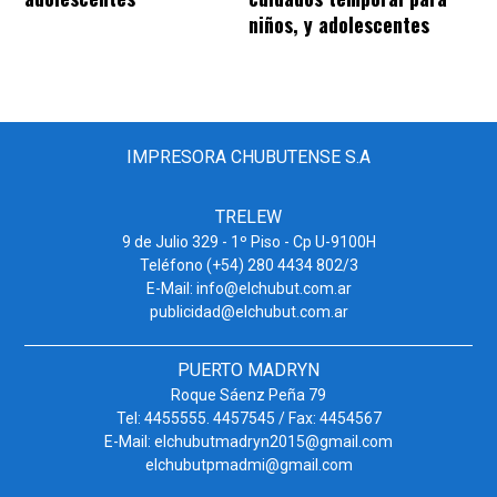
niños, y adolescentes
IMPRESORA CHUBUTENSE S.A
TRELEW
9 de Julio 329 - 1º Piso - Cp U-9100H
Teléfono (+54) 280 4434 802/3
E-Mail: info@elchubut.com.ar
publicidad@elchubut.com.ar
PUERTO MADRYN
Roque Sáenz Peña 79
Tel: 4455555. 4457545 / Fax: 4454567
E-Mail: elchubutmadryn2015@gmail.com
elchubutpmadmi@gmail.com