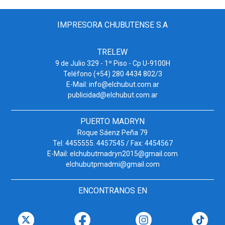
IMPRESORA CHUBUTENSE S.A
TRELEW
9 de Julio 329 - 1º Piso - Cp U-9100H
Teléfono (+54) 280 4434 802/3
E-Mail: info@elchubut.com.ar
publicidad@elchubut.com.ar
PUERTO MADRYN
Roque Sáenz Peña 79
Tel: 4455555. 4457545 / Fax: 4454567
E-Mail: elchubutmadryn2015@gmail.com
elchubutpmadmi@gmail.com
ENCONTRANOS EN