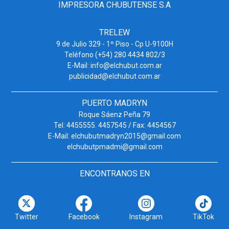
IMPRESORA CHUBUTENSE S.A
TRELEW
9 de Julio 329 - 1º Piso - Cp U-9100H
Teléfono (+54) 280 4434 802/3
E-Mail: info@elchubut.com.ar
publicidad@elchubut.com.ar
PUERTO MADRYN
Roque Sáenz Peña 79
Tel: 4455555. 4457545 / Fax: 4454567
E-Mail: elchubutmadryn2015@gmail.com
elchubutpmadmi@gmail.com
ENCONTRANOS EN
Twitter
Facebook
Instagram
TikTok