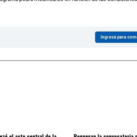
Ingresá para com
ezó el acto central de la
Renuevan la convocatoria 