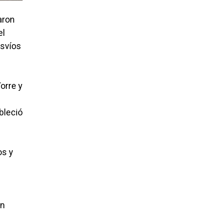
aron
el
esvíos
orre y
bleció
os y
an
s