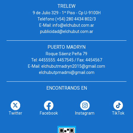
TRELEW
9 de Julio 329 - 1º Piso - Cp U-9100H
Teléfono (+54) 280 4434 802/3
E-Mail: info@elchubut.com.ar
publicidad@elchubut.com.ar
PUERTO MADRYN
Roque Sáenz Peña 79
Tel: 4455555. 4457545 / Fax: 4454567
E-Mail: elchubutmadryn2015@gmail.com
elchubutpmadmi@gmail.com
ENCONTRANOS EN
Twitter
Facebook
Instagram
TikTok