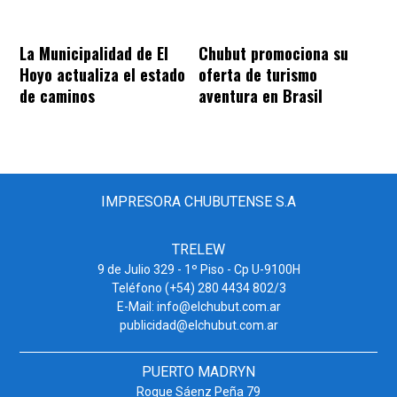
La Municipalidad de El
Chubut promociona su
Hoyo actualiza el estado
oferta de turismo
de caminos
aventura en Brasil
IMPRESORA CHUBUTENSE S.A
TRELEW
9 de Julio 329 - 1º Piso - Cp U-9100H
Teléfono (+54) 280 4434 802/3
E-Mail: info@elchubut.com.ar
publicidad@elchubut.com.ar
PUERTO MADRYN
Roque Sáenz Peña 79