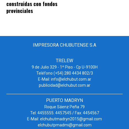
construidas con fondos
provinciales
IMPRESORA CHUBUTENSE S.A
TRELEW
9 de Julio 329 - 1º Piso - Cp U-9100H
Teléfono (+54) 280 4434 802/3
E-Mail: info@elchubut.com.ar
publicidad@elchubut.com.ar
PUERTO MADRYN
Roque Sáenz Peña 79
Tel: 4455555. 4457545 / Fax: 4454567
E-Mail: elchubutmadryn2015@gmail.com
elchubutpmadmi@gmail.com