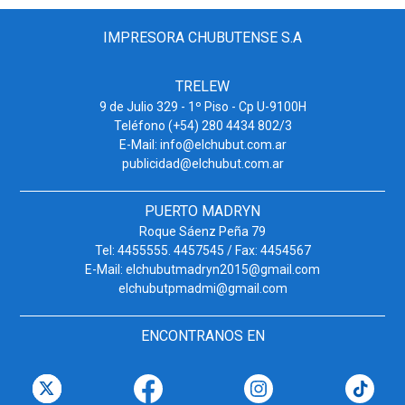
IMPRESORA CHUBUTENSE S.A
TRELEW
9 de Julio 329 - 1º Piso - Cp U-9100H
Teléfono (+54) 280 4434 802/3
E-Mail: info@elchubut.com.ar
publicidad@elchubut.com.ar
PUERTO MADRYN
Roque Sáenz Peña 79
Tel: 4455555. 4457545 / Fax: 4454567
E-Mail: elchubutmadryn2015@gmail.com
elchubutpmadmi@gmail.com
ENCONTRANOS EN