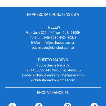
IMPRESORA CHUBUTENSE S.A
TRELEW
9 de Julio 329 - 1º Piso - Cp U-9100H
Teléfono (+54) 280 4434 802/3
E-Mail: info@elchubut.com.ar
publicidad@elchubut.com.ar
PUERTO MADRYN
Roque Sáenz Peña 79
Tel: 4455555. 4457545 / Fax: 4454567
E-Mail: elchubutmadryn2015@gmail.com
elchubutpmadmi@gmail.com
ENCONTRANOS EN