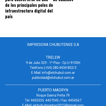
de los principales polos de
infraestructura digital del
país
IMPRESORA CHUBUTENSE S.A
TRELEW
9 de Julio 329 - 1º Piso - Cp U-9100H
Teléfono (+54) 280 4434 802/3
E-Mail: info@elchubut.com.ar
publicidad@elchubut.com.ar
PUERTO MADRYN
Roque Sáenz Peña 79
Tel: 4455555. 4457545 / Fax: 4454567
E-Mail: elchubutmadryn2015@gmail.com