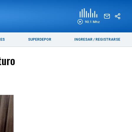
EDICIÓN IMPRESA
FUNEBRES
90.1 Mhz
RES
SUPERDEPOR
INGRESAR
/
REGISTRARSE
turo