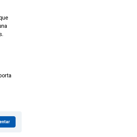
 que
una
s.
porta
entar