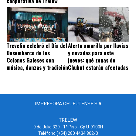
cooperativa de Trelew
Trevelin celebró el Día del
Alerta amarilla por lluvias
Desembarco de los
y nevadas para este
Colonos Galeses con
jueves: qué zonas de
música, danzas y tradición
Chubut estarán afectadas
IMPRESORA CHUBUTENSE S.A
TRELEW
9 de Julio 329 - 1º Piso - Cp U-9100H
Teléfono (+54) 280 4434 802/3