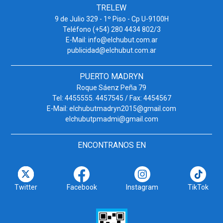
TRELEW
9 de Julio 329 - 1º Piso - Cp U-9100H
Teléfono (+54) 280 4434 802/3
E-Mail: info@elchubut.com.ar
publicidad@elchubut.com.ar
PUERTO MADRYN
Roque Sáenz Peña 79
Tel: 4455555. 4457545 / Fax: 4454567
E-Mail: elchubutmadryn2015@gmail.com
elchubutpmadmi@gmail.com
ENCONTRANOS EN
Twitter
Facebook
Instagram
TikTok