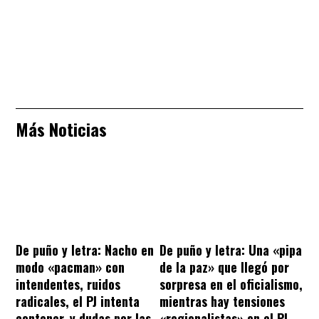
Más Noticias
De puño y letra: Nacho en
De puño y letra: Una «pipa
modo «pacman» con
de la paz» que llegó por
intendentes, ruidos
sorpresa en el oficialismo,
radicales, el PJ intenta
mientras hay tensiones
contener, y dudas por las
«regionalistas» en el PJ