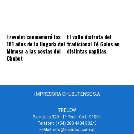
Trevelin conmemoró los
El valle disfruta del
161 años de la llegada del
tradicional Té Gales en
Mimosa a las costas del
distintas capillas
Chubut
IMPRESORA CHUBUTENSE S.A
TRELEW
9 de Julio 329 - 1º Piso - Cp U-9100H
Teléfono (+54) 280 4434 802/3
E-Mail: info@elchubut.com.ar