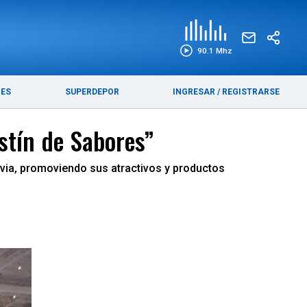
EDICIÓN IMPRESA
FUNEBRES
90.1 Mhz
RES
SUPERDEPOR
INGRESAR
/
REGISTRARSE
stín de Sabores”
avia, promoviendo sus atractivos y productos