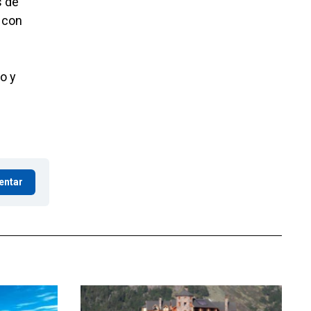
s de
 con
o y
entar