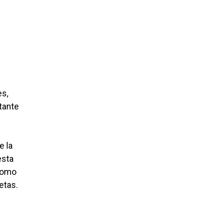
es,
tante
e la
esta
 como
etas.