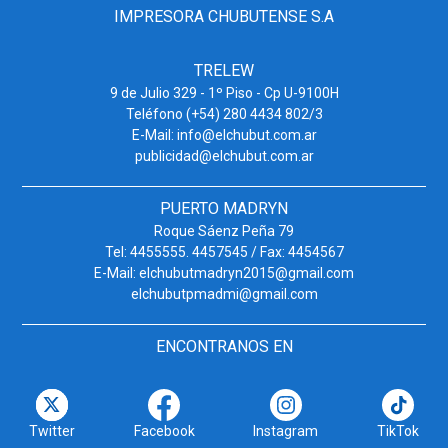
IMPRESORA CHUBUTENSE S.A
TRELEW
9 de Julio 329 - 1º Piso - Cp U-9100H
Teléfono (+54) 280 4434 802/3
E-Mail: info@elchubut.com.ar
publicidad@elchubut.com.ar
PUERTO MADRYN
Roque Sáenz Peña 79
Tel: 4455555. 4457545 / Fax: 4454567
E-Mail: elchubutmadryn2015@gmail.com
elchubutpmadmi@gmail.com
ENCONTRANOS EN
Twitter
Facebook
Instagram
TikTok