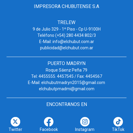
IMPRESORA CHUBUTENSE S.A
TRELEW
9 de Julio 329 - 1º Piso - Cp U-9100H
Teléfono (+54) 280 4434 802/3
E-Mail: info@elchubut.com.ar
publicidad@elchubut.com.ar
PUERTO MADRYN
Roque Sáenz Peña 79
Tel: 4455555. 4457545 / Fax: 4454567
E-Mail: elchubutmadryn2015@gmail.com
elchubutpmadmi@gmail.com
ENCONTRANOS EN
Twitter
Facebook
Instagram
TikTok